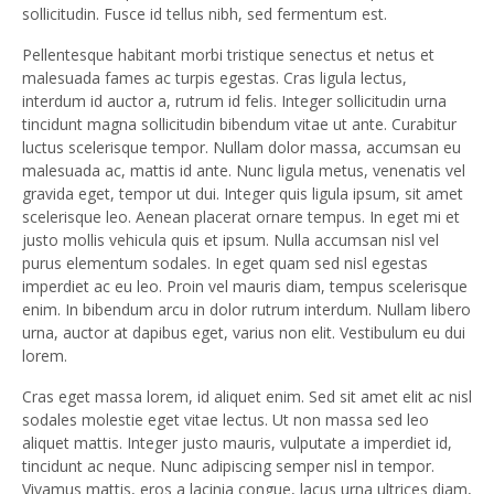
sollicitudin. Fusce id tellus nibh, sed fermentum est.
Pellentesque habitant morbi tristique senectus et netus et
malesuada fames ac turpis egestas. Cras ligula lectus,
interdum id auctor a, rutrum id felis. Integer sollicitudin urna
tincidunt magna sollicitudin bibendum vitae ut ante. Curabitur
luctus scelerisque tempor. Nullam dolor massa, accumsan eu
malesuada ac, mattis id ante. Nunc ligula metus, venenatis vel
gravida eget, tempor ut dui. Integer quis ligula ipsum, sit amet
scelerisque leo. Aenean placerat ornare tempus. In eget mi et
justo mollis vehicula quis et ipsum. Nulla accumsan nisl vel
purus elementum sodales. In eget quam sed nisl egestas
imperdiet ac eu leo. Proin vel mauris diam, tempus scelerisque
enim. In bibendum arcu in dolor rutrum interdum. Nullam libero
urna, auctor at dapibus eget, varius non elit. Vestibulum eu dui
lorem.
Cras eget massa lorem, id aliquet enim. Sed sit amet elit ac nisl
sodales molestie eget vitae lectus. Ut non massa sed leo
aliquet mattis. Integer justo mauris, vulputate a imperdiet id,
tincidunt ac neque. Nunc adipiscing semper nisl in tempor.
Vivamus mattis, eros a lacinia congue, lacus urna ultrices diam,