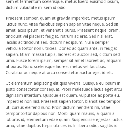
sem et fermentum scelerisque, metus libero euismod ipsum,
dictum vulputate mi sem id odio.
Praesent semper, quam at gravida imperdiet, metus ipsum
luctus nunc, vitae faucibus sapien sapien vitae neque. Sed sit
amet lacus ipsum, et venenatis purus. Praesent neque lorem,
tincidunt vel placerat feugiat, rutrum ac erat. Sed nisl erat,
iaculis ac tincidunt sed, dictum nec ipsum. Nulla semper
vehicula tortor non ultricies. Donec ac quam ante, in feugiat
sapien. Etiam massa turpis, laoreet et auctor sed, dictum sed
urna. Fusce lorem ipsum, semper sit amet laoreet ac, aliquam
at purus. Nunc scelerisque laoreet metus vel faucibus.
Curabitur ac neque at arcu consectetur auctor eget id elit.
Ut elementum adipiscing elit quis viverra. Quisque eu ipsum in
justo consectetur consequat. Proin malesuada lacus eget arcu
dignissim interdum. Quisque est quam, vulputate ac porta eu,
imperdiet non nisl. Praesent sapien tortor, blandit sed tempor
ut, cursus eleifend nunc. Proin dictum hendrerit mi, vitae
tempor tortor dapibus non. Morbi quam mauris, aliquam a
lobortis id, elementum vitae quam. Suspendisse egestas luctus
urna, vitae dapibus turpis ultrices in. In libero odio, sagittis id