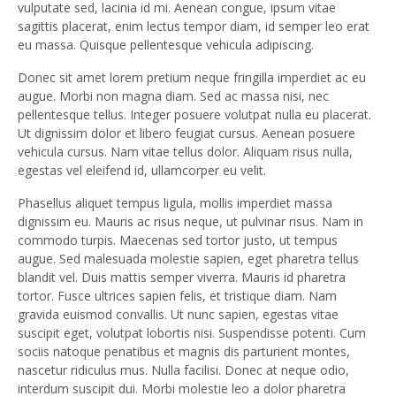
vulputate sed, lacinia id mi. Aenean congue, ipsum vitae
sagittis placerat, enim lectus tempor diam, id semper leo erat
eu massa. Quisque pellentesque vehicula adipiscing.
Donec sit amet lorem pretium neque fringilla imperdiet ac eu
augue. Morbi non magna diam. Sed ac massa nisi, nec
pellentesque tellus. Integer posuere volutpat nulla eu placerat.
Ut dignissim dolor et libero feugiat cursus. Aenean posuere
vehicula cursus. Nam vitae tellus dolor. Aliquam risus nulla,
egestas vel eleifend id, ullamcorper eu velit.
Phasellus aliquet tempus ligula, mollis imperdiet massa
dignissim eu. Mauris ac risus neque, ut pulvinar risus. Nam in
commodo turpis. Maecenas sed tortor justo, ut tempus
augue. Sed malesuada molestie sapien, eget pharetra tellus
blandit vel. Duis mattis semper viverra. Mauris id pharetra
tortor. Fusce ultrices sapien felis, et tristique diam. Nam
gravida euismod convallis. Ut nunc sapien, egestas vitae
suscipit eget, volutpat lobortis nisi. Suspendisse potenti. Cum
sociis natoque penatibus et magnis dis parturient montes,
nascetur ridiculus mus. Nulla facilisi. Donec at neque odio,
interdum suscipit dui. Morbi molestie leo a dolor pharetra