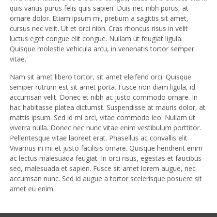
quis varius purus felis quis sapien. Duis nec nibh purus, at
ornare dolor. Etiam ipsum mi, pretium a sagittis sit amet,
cursus nec velit. Ut et orci nibh. Cras rhoncus risus in velit
luctus eget congue elit congue. Nullam ut feugiat ligula.
Quisque molestie vehicula arcu, in venenatis tortor semper
vitae.
Nam sit amet libero tortor, sit amet eleifend orci. Quisque
semper rutrum est sit amet porta. Fusce non diam ligula, id
accumsan velit. Donec et nibh ac justo commodo ornare. In
hac habitasse platea dictumst. Suspendisse at mauris dolor, at
mattis ipsum. Sed id mi orci, vitae commodo leo. Nullam ut
viverra nulla. Donec nec nunc vitae enim vestibulum porttitor.
Pellentesque vitae laoreet erat. Phasellus ac convallis elit.
Vivamus in mi et justo facilisis ornare. Quisque hendrerit enim
ac lectus malesuada feugiat. In orci risus, egestas et faucibus
sed, malesuada et sapien. Fusce sit amet lorem augue, nec
accumsan nunc. Sed id augue a tortor scelerisque posuere sit
amet eu enim.