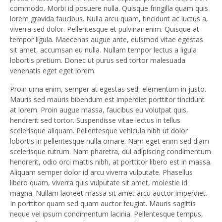
commodo. Morbi id posuere nulla. Quisque fringilla quam quis
lorem gravida faucibus. Nulla arcu quam, tincidunt ac luctus a,
viverra sed dolor. Pellentesque et pulvinar enim. Quisque at
tempor ligula. Maecenas augue ante, euismod vitae egestas
sit amet, accumsan eu nulla. Nullam tempor lectus a ligula
lobortis pretium. Donec ut purus sed tortor malesuada
venenatis eget eget lorem.
Proin urna enim, semper at egestas sed, elementum in justo.
Mauris sed mauris bibendum est imperdiet porttitor tincidunt
at lorem. Proin augue massa, faucibus eu volutpat quis,
hendrerit sed tortor. Suspendisse vitae lectus in tellus
scelerisque aliquam. Pellentesque vehicula nibh ut dolor
lobortis in pellentesque nulla ornare. Nam eget enim sed diam
scelerisque rutrum. Nam pharetra, dui adipiscing condimentum
hendrerit, odio orci mattis nibh, at porttitor libero est in massa.
Aliquam semper dolor id arcu viverra vulputate. Phasellus
libero quam, viverra quis vulputate sit amet, molestie id
magna. Nullam laoreet massa sit amet arcu auctor imperdiet.
In porttitor quam sed quam auctor feugiat. Mauris sagittis
neque vel ipsum condimentum lacinia. Pellentesque tempus,