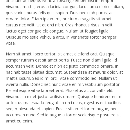
tincidunt ac neque. Nunc adipiscing semper nisl in tempor.
Vivamus mattis, eros a lacinia congue, lacus urna ultrices diam,
quis varius purus felis quis sapien. Duis nec nibh purus, at
ornare dolor. Etiam ipsum mi, pretium a sagittis sit amet,
cursus nec velit. Ut et orci nibh. Cras rhoncus risus in velit
luctus eget congue elit congue. Nullam ut feugiat ligula.
Quisque molestie vehicula arcu, in venenatis tortor semper
vitae.
Nam sit amet libero tortor, sit amet eleifend orci. Quisque
semper rutrum est sit amet porta. Fusce non diam ligula, id
accumsan velit. Donec et nibh ac justo commodo ornare. In
hac habitasse platea dictumst. Suspendisse at mauris dolor, at
mattis ipsum. Sed id mi orci, vitae commodo leo. Nullam ut
viverra nulla. Donec nec nunc vitae enim vestibulum porttitor.
Pellentesque vitae laoreet erat. Phasellus ac convallis elit.
Vivamus in mi et justo facilisis ornare. Quisque hendrerit enim
ac lectus malesuada feugiat. In orci risus, egestas et faucibus
sed, malesuada et sapien. Fusce sit amet lorem augue, nec
accumsan nunc. Sed id augue a tortor scelerisque posuere sit
amet eu enim.