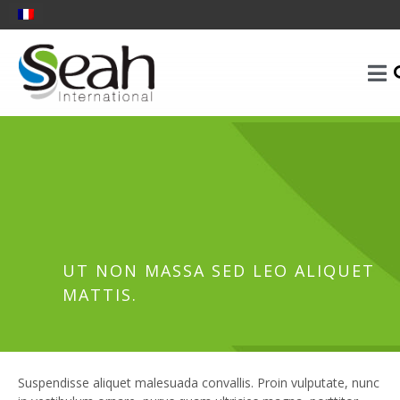
UT NON MASSA SED LEO ALIQUET
MATTIS.
Suspendisse aliquet malesuada convallis. Proin vulputate, nunc