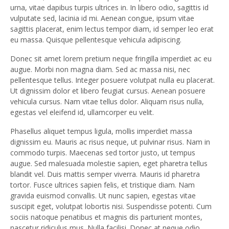
urna, vitae dapibus turpis ultrices in. In libero odio, sagittis id
vulputate sed, lacinia id mi. Aenean congue, ipsum vitae
sagittis placerat, enim lectus tempor diam, id semper leo erat
eu massa. Quisque pellentesque vehicula adipiscing.
Donec sit amet lorem pretium neque fringilla imperdiet ac eu
augue. Morbi non magna diam. Sed ac massa nisi, nec
pellentesque tellus. Integer posuere volutpat nulla eu placerat.
Ut dignissim dolor et libero feugiat cursus. Aenean posuere
vehicula cursus. Nam vitae tellus dolor. Aliquam risus nulla,
egestas vel eleifend id, ullamcorper eu velit.
Phasellus aliquet tempus ligula, mollis imperdiet massa
dignissim eu. Mauris ac risus neque, ut pulvinar risus. Nam in
commodo turpis. Maecenas sed tortor justo, ut tempus
augue. Sed malesuada molestie sapien, eget pharetra tellus
blandit vel. Duis mattis semper viverra. Mauris id pharetra
tortor. Fusce ultrices sapien felis, et tristique diam. Nam
gravida euismod convallis. Ut nunc sapien, egestas vitae
suscipit eget, volutpat lobortis nisi. Suspendisse potenti. Cum
sociis natoque penatibus et magnis dis parturient montes,
nascetur ridiculus mus. Nulla facilisi. Donec at neque odio,