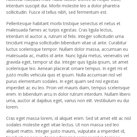
interdum suscipit dui. Morbi molestie leo a dolor pharetra
sollicitudin. Fusce id tellus nibh, sed fermentum est.
Pellentesque habitant morbi tristique senectus et netus et
malesuada fames ac turpis egestas. Cras ligula lectus,
interdum id auctor a, rutrum id felis. Integer sollicitudin urna
tincidunt magna sollicitudin bibendum vitae ut ante. Curabitur
luctus scelerisque tempor. Nullam dolor massa, accumsan eu
malesuada ac, mattis id ante. Nunc ligula metus, venenatis vel
gravida eget, tempor ut dui. Integer quis ligula ipsum, sit amet
scelerisque leo. Aenean placerat ornare tempus. In eget mi et
justo mollis vehicula quis et ipsum. Nulla accumsan nisl vel
purus elementum sodales. In eget quam sed nisl egestas
imperdiet ac eu leo. Proin vel mauris diam, tempus scelerisque
enim. In bibendum arcu in dolor rutrum interdum. Nullam libero
urna, auctor at dapibus eget, varius non elit. Vestibulum eu dui
lorem.
Cras eget massa lorem, id aliquet enim. Sed sit amet elit ac nisl
sodales molestie eget vitae lectus. Ut non massa sed leo
aliquet mattis. Integer justo mauris, vulputate a imperdiet id,