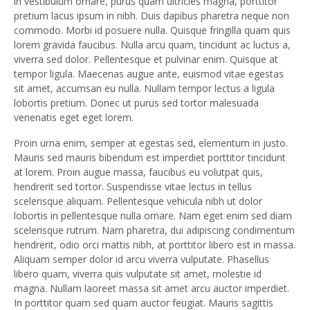
in vestibulum ornare, purus quam ultricies magna, porttitor
pretium lacus ipsum in nibh. Duis dapibus pharetra neque non
commodo. Morbi id posuere nulla. Quisque fringilla quam quis
lorem gravida faucibus. Nulla arcu quam, tincidunt ac luctus a,
viverra sed dolor. Pellentesque et pulvinar enim. Quisque at
tempor ligula. Maecenas augue ante, euismod vitae egestas
sit amet, accumsan eu nulla. Nullam tempor lectus a ligula
lobortis pretium. Donec ut purus sed tortor malesuada
venenatis eget eget lorem.
Proin urna enim, semper at egestas sed, elementum in justo.
Mauris sed mauris bibendum est imperdiet porttitor tincidunt
at lorem. Proin augue massa, faucibus eu volutpat quis,
hendrerit sed tortor. Suspendisse vitae lectus in tellus
scelerisque aliquam. Pellentesque vehicula nibh ut dolor
lobortis in pellentesque nulla ornare. Nam eget enim sed diam
scelerisque rutrum. Nam pharetra, dui adipiscing condimentum
hendrerit, odio orci mattis nibh, at porttitor libero est in massa.
Aliquam semper dolor id arcu viverra vulputate. Phasellus
libero quam, viverra quis vulputate sit amet, molestie id
magna. Nullam laoreet massa sit amet arcu auctor imperdiet.
In porttitor quam sed quam auctor feugiat. Mauris sagittis