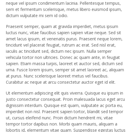
neque vel ipsum condimentum lacinia. Pellentesque tempus,
sem et fermentum scelerisque, metus libero euismod ipsum,
dictum vulputate mi sem id odio.
Praesent semper, quam at gravida imperdiet, metus ipsum
luctus nunc, vitae faucibus sapien sapien vitae neque. Sed sit
amet lacus ipsum, et venenatis purus. Praesent neque lorem,
tincidunt vel placerat feugiat, rutrum ac erat. Sed nisl erat,
iaculis ac tincidunt sed, dictum nec ipsum. Nulla semper
vehicula tortor non ultricies. Donec ac quam ante, in feugiat
sapien. Etiam massa turpis, laoreet et auctor sed, dictum sed
urna. Fusce lorem ipsum, semper sit amet laoreet ac, aliquam
at purus. Nunc scelerisque laoreet metus vel faucibus.
Curabitur ac neque at arcu consectetur auctor eget id elit.
Ut elementum adipiscing elit quis viverra. Quisque eu ipsum in
justo consectetur consequat. Proin malesuada lacus eget arcu
dignissim interdum. Quisque est quam, vulputate ac porta eu,
imperdiet non nisl. Praesent sapien tortor, blandit sed tempor
ut, cursus eleifend nunc. Proin dictum hendrerit mi, vitae
tempor tortor dapibus non. Morbi quam mauris, aliquam a
lobortis id, elementum vitae quam. Suspendisse egestas luctus