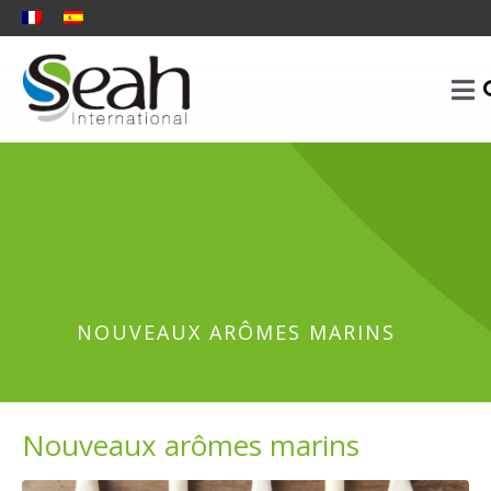
NOUVEAUX ARÔMES MARINS
Nouveaux arômes marins