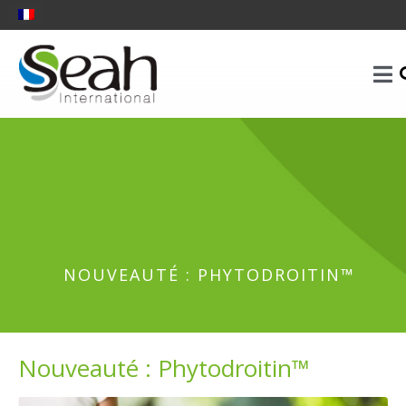
NOUVEAUTÉ : PHYTODROITIN™
Nouveauté : Phytodroitin™