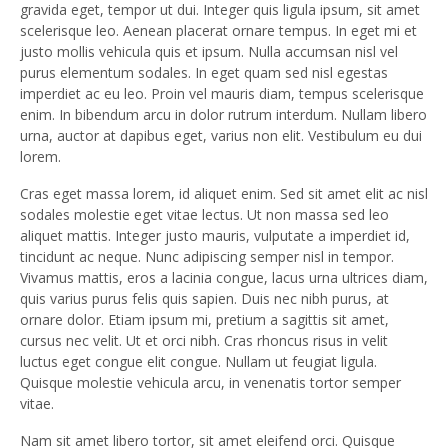
gravida eget, tempor ut dui. Integer quis ligula ipsum, sit amet
scelerisque leo. Aenean placerat ornare tempus. In eget mi et
justo mollis vehicula quis et ipsum. Nulla accumsan nisl vel
purus elementum sodales. In eget quam sed nisl egestas
imperdiet ac eu leo. Proin vel mauris diam, tempus scelerisque
enim. In bibendum arcu in dolor rutrum interdum. Nullam libero
urna, auctor at dapibus eget, varius non elit. Vestibulum eu dui
lorem.
Cras eget massa lorem, id aliquet enim. Sed sit amet elit ac nisl
sodales molestie eget vitae lectus. Ut non massa sed leo
aliquet mattis. Integer justo mauris, vulputate a imperdiet id,
tincidunt ac neque. Nunc adipiscing semper nisl in tempor.
Vivamus mattis, eros a lacinia congue, lacus urna ultrices diam,
quis varius purus felis quis sapien. Duis nec nibh purus, at
ornare dolor. Etiam ipsum mi, pretium a sagittis sit amet,
cursus nec velit. Ut et orci nibh. Cras rhoncus risus in velit
luctus eget congue elit congue. Nullam ut feugiat ligula.
Quisque molestie vehicula arcu, in venenatis tortor semper
vitae.
Nam sit amet libero tortor, sit amet eleifend orci. Quisque