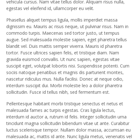
vehicula cursus. Nam vitae tellus dolor. Aliquam risus nulla,
egestas vel eleifend id, ullamcorper eu velit.
Phasellus aliquet tempus ligula, mollis imperdiet massa
dignissim eu. Mauris ac risus neque, ut pulvinar risus. Nam in
commodo turpis. Maecenas sed tortor justo, ut tempus
augue. Sed malesuada molestie sapien, eget pharetra tellus
blandit vel. Duis mattis semper viverra. Mauris id pharetra
tortor. Fusce ultrices sapien felis, et tristique diam. Nam
gravida euismod convallis. Ut nunc sapien, egestas vitae
suscipit eget, volutpat lobortis nisi. Suspendisse potenti. Cum
sociis natoque penatibus et magnis dis parturient montes,
nascetur ridiculus mus. Nulla facilisi. Donec at neque odio,
interdum suscipit dui. Morbi molestie leo a dolor pharetra
sollicitudin. Fusce id tellus nibh, sed fermentum est.
Pellentesque habitant morbi tristique senectus et netus et
malesuada fames ac turpis egestas. Cras ligula lectus,
interdum id auctor a, rutrum id felis. Integer sollicitudin urna
tincidunt magna sollicitudin bibendum vitae ut ante. Curabitur
luctus scelerisque tempor. Nullam dolor massa, accumsan eu
malesuada ac, mattis id ante. Nunc ligula metus, venenatis vel