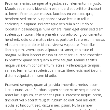
Proin urna enim, semper at egestas sed, elementum in justo.
Mauris sed mauris bibendum est imperdiet porttitor tincidunt
at lorem. Proin augue massa, faucibus eu volutpat quis,
hendrerit sed tortor. Suspendisse vitae lectus in tellus
scelerisque aliquam. Pellentesque vehicula nibh ut dolor
lobortis in pellentesque nulla ornare. Nam eget enim sed diam
scelerisque rutrum. Nam pharetra, dui adipiscing condimentum
hendrerit, odio orci mattis nibh, at porttitor libero est in massa.
Aliquam semper dolor id arcu viverra vulputate. Phasellus
libero quam, viverra quis vulputate sit amet, molestie id
magna. Nullam laoreet massa sit amet arcu auctor imperdiet.
In porttitor quam sed quam auctor feugiat. Mauris sagittis
neque vel ipsum condimentum lacinia. Pellentesque tempus,
sem et fermentum scelerisque, metus libero euismod ipsum,
dictum vulputate mi sem id odio.
Praesent semper, quam at gravida imperdiet, metus ipsum
luctus nunc, vitae faucibus sapien sapien vitae neque. Sed sit
amet lacus ipsum, et venenatis purus. Praesent neque lorem,
tincidunt vel placerat feugiat, rutrum ac erat. Sed nisl erat,
iaculis ac tincidunt sed, dictum nec ipsum. Nulla semper