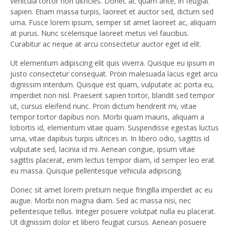
vehicula tortor non ultricies. Donec ac quam ante, in feugiat
sapien. Etiam massa turpis, laoreet et auctor sed, dictum sed
urna. Fusce lorem ipsum, semper sit amet laoreet ac, aliquam
at purus. Nunc scelerisque laoreet metus vel faucibus.
Curabitur ac neque at arcu consectetur auctor eget id elit.
Ut elementum adipiscing elit quis viverra. Quisque eu ipsum in
justo consectetur consequat. Proin malesuada lacus eget arcu
dignissim interdum. Quisque est quam, vulputate ac porta eu,
imperdiet non nisl. Praesent sapien tortor, blandit sed tempor
ut, cursus eleifend nunc. Proin dictum hendrerit mi, vitae
tempor tortor dapibus non. Morbi quam mauris, aliquam a
lobortis id, elementum vitae quam. Suspendisse egestas luctus
urna, vitae dapibus turpis ultrices in. In libero odio, sagittis id
vulputate sed, lacinia id mi. Aenean congue, ipsum vitae
sagittis placerat, enim lectus tempor diam, id semper leo erat
eu massa. Quisque pellentesque vehicula adipiscing.
Donec sit amet lorem pretium neque fringilla imperdiet ac eu
augue. Morbi non magna diam. Sed ac massa nisi, nec
pellentesque tellus. Integer posuere volutpat nulla eu placerat.
Ut dignissim dolor et libero feugiat cursus. Aenean posuere