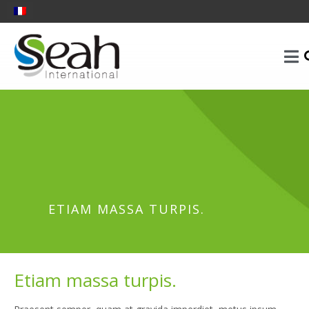
ETIAM MASSA TURPIS.
Etiam massa turpis.