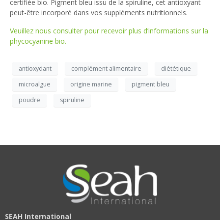
certifiée bio. Pigment bleu issu de la spiruline, cet antioxyant
peut-être incorporé dans vos suppléments nutritionnels.
Veuillez nous consulter pour recevoir plus d’informations sur la
phycocyanine bio.
antioxydant
complément alimentaire
diététique
microalgue
origine marine
pigment bleu
poudre
spiruline
SEAH International